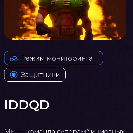
Режим мониторинга
Защитники
IDDQD
Мы — команда суперамбициозных
специалистов, готовых ночи
напролет расследовать инциденты
ИБ, копаться в системах и журналах,
чтобы найти все артефакты
инцидента, докопаться до истины
и улучшить качество компании
по ИБ.
В своей работе мы используем как
классические методы, так