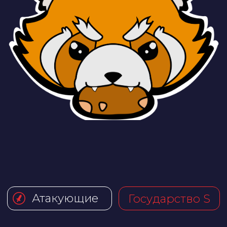
Атакующие
Государство S
Bulba Hackers
Белорусское сообщество
экспертов по компьютерной
и информационной безопасности.
Мы занимаемся исследованиями
и просветительской
деятельностью, оказываем услуги