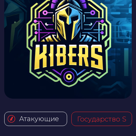
Атакующие
Государство S
Kibers
Kibers — команда специалистов
по информационной
безопасности, собравшихся для
развития скилов. Все участники —
эксперты из разных направлений
ИТ, включая веб-приложения,