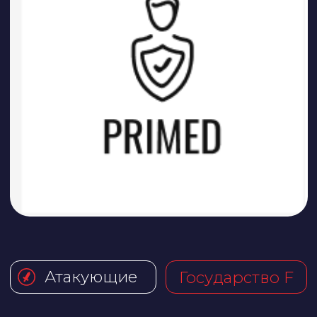
Атакующие
Государство F
Pr1m3d
Команда, которая решила
не говорить ничего о себе,
а показать все на деле.