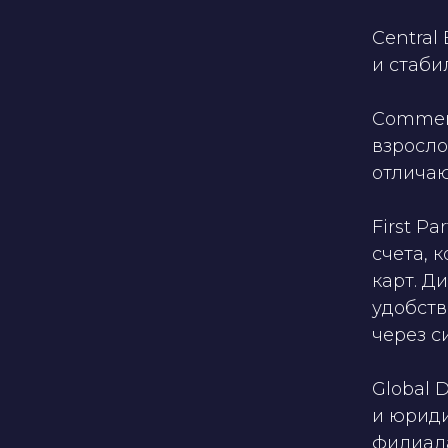
Central
и стаби
Commerc
взросло
отличаю
First P
счета, 
карт. Д
удобств
через с
Global 
и юриди
филиала