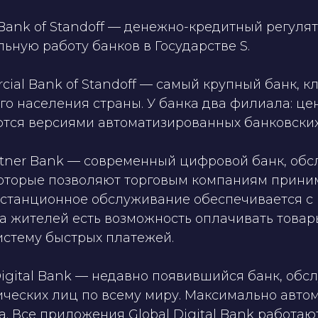
 Bank of Standoff — денежно-кредитный регулят
льную работу банков в Государстве S.
ial Bank of Standoff — самый крупный банк, 
го населения страны. У банка два филиала: ц
тся версиями автоматизированных банковских 
artner Bank — современный цифровой банк, о
которые позволяют торговым компаниям прини
истанционное обслуживание обеспечивается с
а жителей есть возможность оплачивать товар
истему быстрых платежей.
Digital Bank — недавно появившийся банк, о
ческих лиц по всему миру. Максимально автом
. Все приложения Global Digital Bank работают