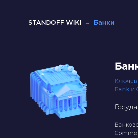
STANDOFF WIKI
→
Банки
Бан
Ключевы
Bank и G
Госуда
Банковс
Commerci