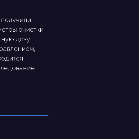
 получили
метры очистки
тную дозу
травлением,
ходится
следование