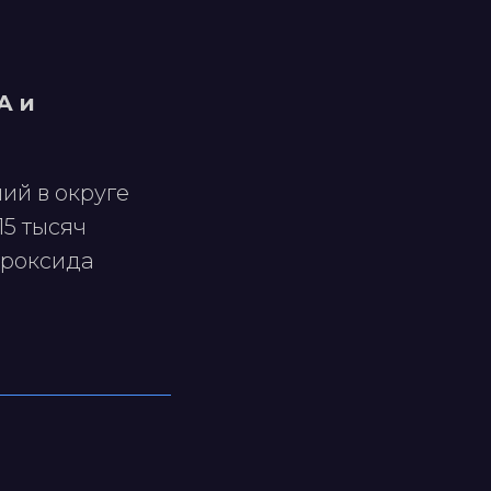
А и
ий в округе
15 тысяч
дроксида