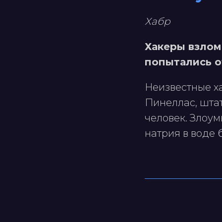
Хабр
Хакеры взлом
попытались о
Неизвестные х
Пинеллас, штат
человек. Злоу
натрия в воде б