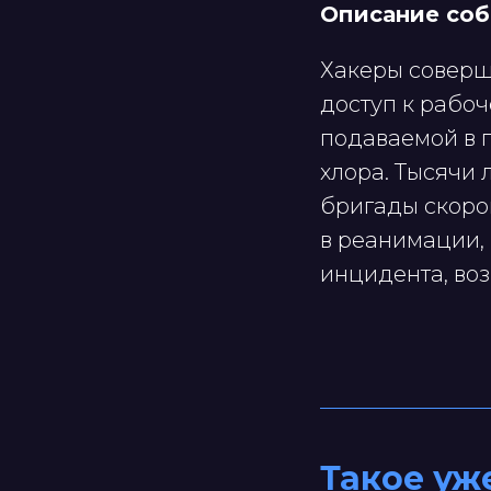
Описание со
Хакеры соверш
доступ к рабо
подаваемой в г
хлора. Тысячи
бригады скоро
в реанимации,
инцидента, во
Такое уж