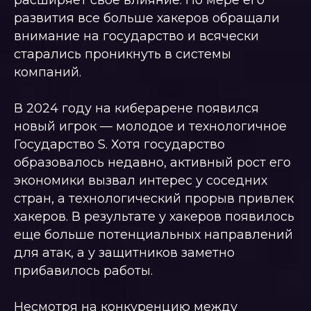
расширяет свое влияние. По мере его
развития все больше хакеров обращали
внимание на государство и всячески
Государство F
старались проникнуть в системы
компаний.
В 2024 году на киберарене появился
новый игрок — молодое и технологичное
Государство S. Хотя государство
образовалось недавно, активный рост его
экономики вызвал интерес у соседних
стран, а технологический прорыв привлек
хакеров. В результате у хакеров появилось
еще больше потенциальных направлений
для атак, а у защитников заметно
прибавилось работы.
Несмотря на конкуренцию между