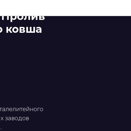
 Пролив
о ковша
талелитейного
ых заводов
.