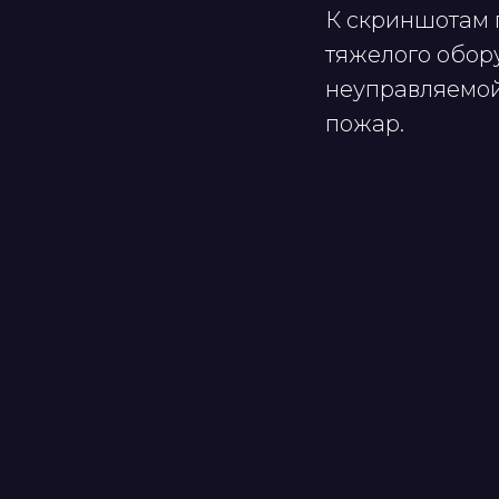
К скриншотам п
тяжелого обор
неуправляемой,
пожар.