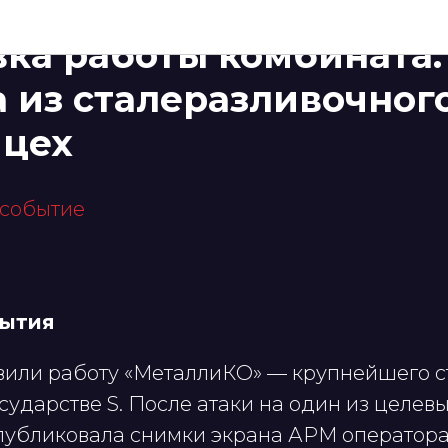
Й КОМБИНАТ
Металлургия
вка работы комбината.
 из сталеразливочног
 цех
 событие
бытия
вили работу «МеталлиКО» — крупнейшего с
сударстве S. После атаки на один из целев
публиковала снимки экрана АРМ оператора