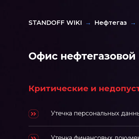
STANDOFF WIKI
→
Нефтегаз
→
Офис нефтегазовой
Критические и недопус
Утечка персональных данн
Утечка финансовых докуме