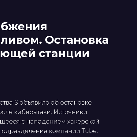
абжения
ливом. Остановка
ающей станции
тва S объявило об остановке
сле кибератаки. Источники
вшееся с нападением хакерской
подразделения компании Tube.