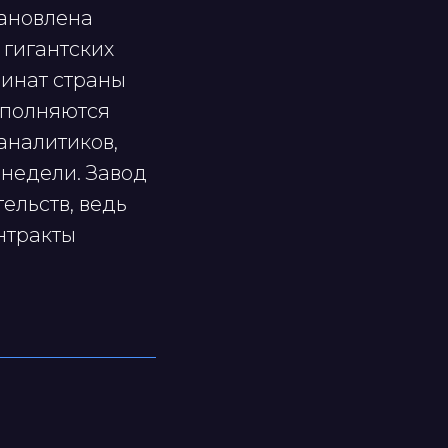
тановлена
 гигантских
инат страны
ыполняются
аналитиков,
 недели. Завод
ельств, ведь
нтракты