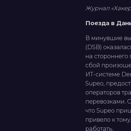
Журнал «Хакер
Поезда в Дан
В минувшие вы
(DSB) оказалас
на стороннего 
сбой произошел
ИТ-системе Den
Supeo, предос
операторов тр
перевозками. С
что Supeo приш
привело к тому
работать.