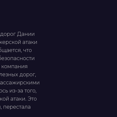
 дорог Дании
акерской атаки
бщается, что
 безопасности
т компания
езных дорог,
 пассажирскими
ь из-за того,
ой атаки. Это
, перестала