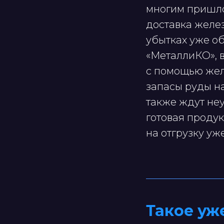
многим пришлос
доставка желе
убытках уже о
«МеталлиКО», 
с помощью жел
запасы руды на
также ждут неу
готовая продук
на отгрузку уж
Такое уж