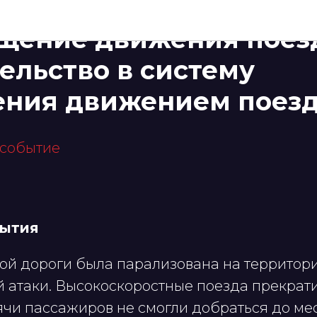
Транспорт и логистика
щение движения поез
ельство в систему
ения движением поез
 событие
бытия
ой дороги была парализована на территори
й атаки. Высокоскоростные поезда прекрат
ячи пассажиров не смогли добраться до мес