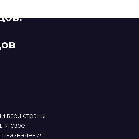
дов.
дов
и всей страны
или свое
т назначения,